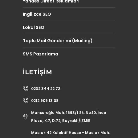
Yandex Direct Reklamları
İngilizce SEO
Lokal SEO
Toplu Mail Gönderimi (Mailing)
SMS Pazarlama
İLETIŞIM
0232 344 22 72
0212 909 13 08
Mansuroğlu Mah. 1593/1 Sk. No:10, İnce
Plaza, K:7, D:72, Bayraklı/İZMİR
Maslak 42 Kolektif House - Maslak Mah.