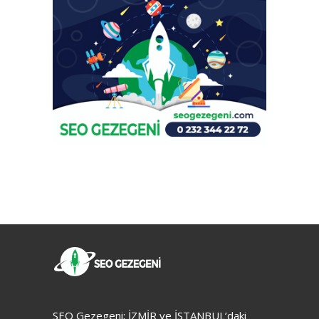
SEO Gezegeni; İZMİR ve İSTANBUL’daki