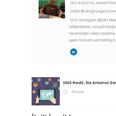
SEO & DIGITAL MARKETIN
onder@seogezegeni.com
SEO Gezegeni dijital rekl
reklamlarına, sosyal medya
tasarımdan video tanıtıma 
ajans hizmeti vermekteyiz
DNS Nedir, Ne Anlama Gel
Önceki