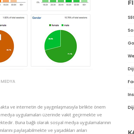
F
SE
So
Go
We
Di
 MEDYA
Fa
In
akta ve internetin de yaygınlaşmasıyla birlikte önem
Di
l medya uygulamaları üzerinde vakit geçirmekte ve
mektedir. Buna bağlı olarak sosyal medya uygulamalarının
nılarını paylaşabilmekte ve yaşadıkları anları
K