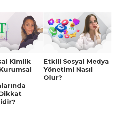
al Kimlik
Etkili Sosyal Medya
 Kurumsal
Yönetimi Nasıl
Olur?
alarında
 Dikkat
idir?