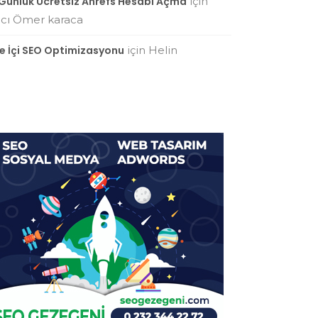
 Günlük Ücretsiz Ahrefs Hesabı Açma
için
cı Ömer karaca
te İçi SEO Optimizasyonu
için
Helin