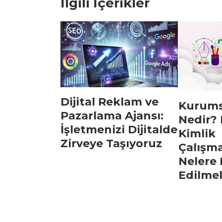
İlgili İçerikler
Dijital Reklam ve
Kurums
Pazarlama Ajansı:
Nedir?
İşletmenizi Dijitalde
Kimlik
Zirveye Taşıyoruz
Çalışm
Nelere
Edilmel