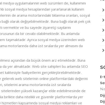
al medya uygulamalarının web sürümleri de, kullanımını
rklı sosyal medya hesaplarından yararlanarak kullanım
lerinin de arama motorlarındaki tıklanma oranları, sosyal
bağlı olarak değişebilmektedir. Buna bağlı olarak pek çok
ı vermekte ve bu sayede ziyaretçi sayılarını
orusunun da bir cevabı olabilmektedir. Bu anlamda
 önem taşımaktadır. Ayrıca sosyal medya üzerinden web
n arama motorlarında daha üst sıralarda yer almasını da
 gelmesi açısından da büyük önem arz etmektedir. Buna
rında da yer almaktadır. Web site sahipleri bu anlamda SEO
S
kalitesiyle faaliyetlerini gerçekleştirebilmektedir.
E-
le gelerek web sitelerinin online platformlardaki değerini
Sa
ri, sitelerini arama motorlarında üst sıralarda
Ni
n sitelerinden yüksek kazançlar elde edebilmesinde de
Di
la birlikte daha nitelikli ve güvenilir platformlarda yer
Di
EO hizmetleri kapsamında sosyal medya reklamları ve