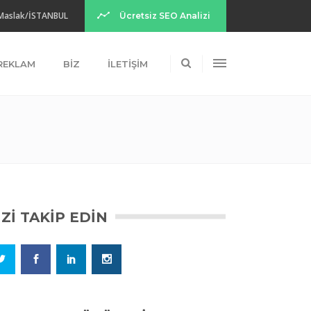
 Maslak/İSTANBUL
Ücretsiz SEO Analizi
 REKLAM
BIZ
İLETIŞIM
IZI TAKIP EDIN