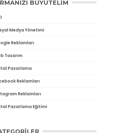
IRMANIZI BÜYÜTELIM
O
syal Medya Yönetimi
ogle Reklamları
b Tasarım
jital Pazarlama
cebook Reklamları
stagram Reklamları
jital Pazarlama Eğitimi
ATEGORILER