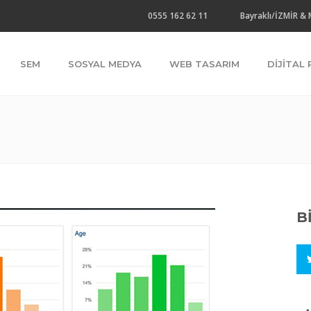
0555 162 62 11
Bayraklı/İZMİR &
SEM
SOSYAL MEDYA
WEB TASARIM
DIJITAL
B