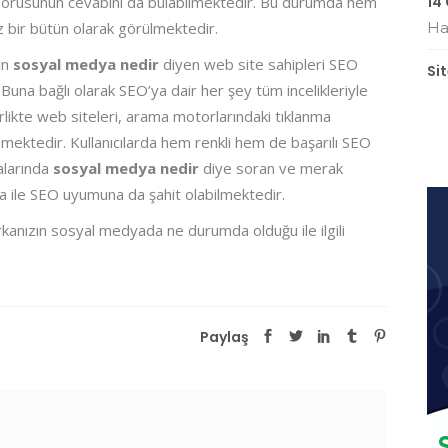
orusunun cevabını da bulabilmektedir. Bu durumda hem
14
 bir bütün olarak görülmektedir.
Ha
in
sosyal medya nedir
diyen web site sahipleri SEO
Si
. Buna bağlı olarak SEO’ya dair her şey tüm incelikleriyle
irlikte web siteleri, arama motorlarındaki tıklanma
abilmektedir. Kullanıcılarda hem renkli hem de başarılı SEO
alarında
sosyal medya nedir
diye soran ve merak
ile SEO uyumuna da şahit olabilmektedir.
anızın sosyal medyada ne durumda olduğu ile ilgili
Paylaş