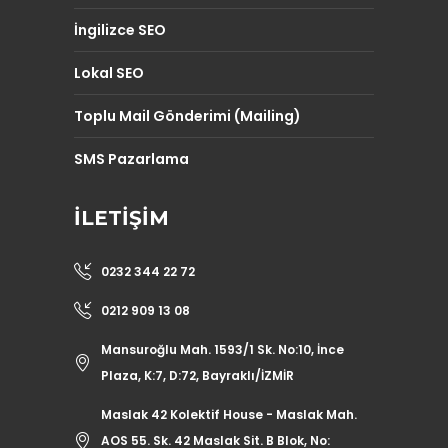
İngilizce SEO
Lokal SEO
Toplu Mail Gönderimi (Mailing)
SMS Pazarlama
İLETIŞIM
0232 344 22 72
0212 909 13 08
Mansuroğlu Mah. 1593/1 Sk. No:10, İnce
Plaza, K:7, D:72, Bayraklı/İZMİR
Maslak 42 Kolektif House - Maslak Mah.
AOS 55. Sk. 42 Maslak Sit. B Blok, No: