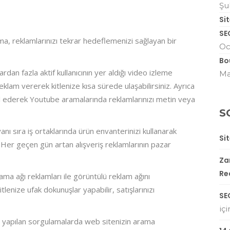
Şu
Si
SE
, reklamlarınızı tekrar hedeflemenizi sağlayan bir
Oc
Bo
n fazla aktif kullanıcının yer aldığı video izleme
Ma
am vererek kitlenize kısa sürede ulaşabilirsiniz. Ayrıca
il ederek Youtube aramalarında reklamlarınızı metin veya
S
nı sıra iş ortaklarında ürün envanterinizi kullanarak
Si
 Her geçen gün artan alışveriş reklamlarının pazar
Zar
Re
a ağı reklamları ile görüntülü reklam ağını
tlenize ufak dokunuşlar yapabilir, satışlarınızı
SE
iç
yapılan sorgulamalarda web sitenizin arama