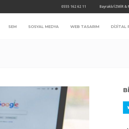
0555 162 62 11
Bayraklı/İZMİR &
SEM
SOSYAL MEDYA
WEB TASARIM
DIJITAL
B