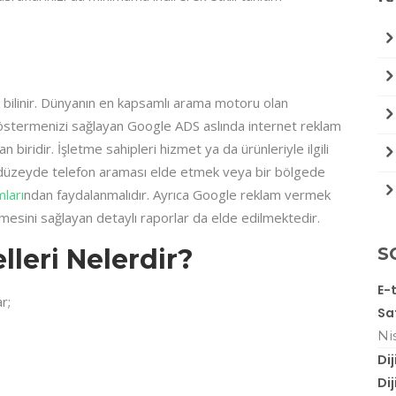
bilinir. Dünyanın en kapsamlı arama motoru olan
göstermenizi sağlayan Google ADS aslında internet reklam
biridir. İşletme sahipleri hizmet ya da ürünleriyle ilgili
düzeyde telefon araması elde etmek veya bir bölgede
ları
ndan faydalanmalıdır. Ayrıca Google reklam vermek
esini sağlayan detaylı raporlar da elde edilmektedir.
leri Nelerdir?
S
E-
r;
Sa
Ni
Di
Di