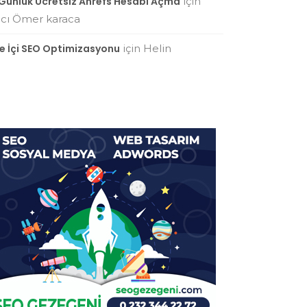
 Günlük Ücretsiz Ahrefs Hesabı Açma
için
cı Ömer karaca
te İçi SEO Optimizasyonu
için
Helin