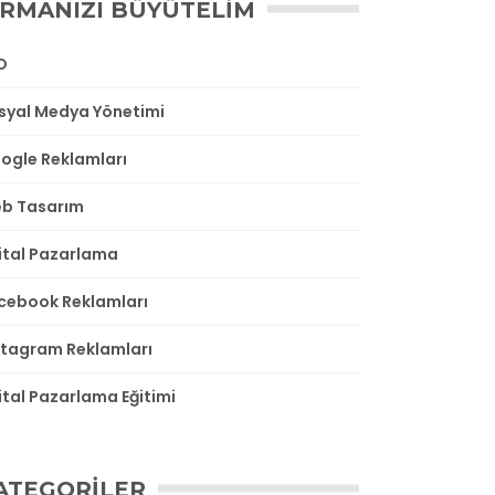
IRMANIZI BÜYÜTELIM
O
syal Medya Yönetimi
ogle Reklamları
b Tasarım
jital Pazarlama
cebook Reklamları
stagram Reklamları
jital Pazarlama Eğitimi
ATEGORILER