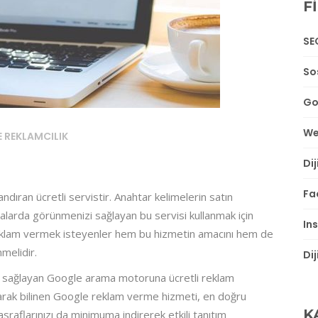
F
SE
So
Go
We
E REKLAMCILIK
Di
Fa
ndıran ücretli servistir. Anahtar kelimelerin satın
alarda görünmenizi sağlayan bu servisi kullanmak için
In
e reklam vermek isteyenler hem bu hizmetin amacını hem de
melidir.
Di
sını sağlayan Google arama motoruna ücretli reklam
olarak bilinen Google reklam verme hizmeti, en doğru
K
sraflarınızı da minimuma indirerek etkili tanıtım