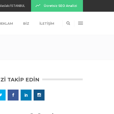
 Maslak/İSTANBUL
Ücretsiz SEO Analizi
 REKLAM
BIZ
İLETIŞIM
IZI TAKIP EDIN