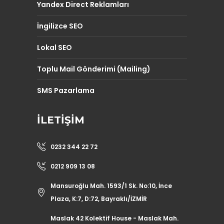
Yandex Direct Reklamları
İngilizce SEO
Lokal SEO
Toplu Mail Gönderimi (Mailing)
SMS Pazarlama
İLETIŞIM
0232 344 22 72
0212 909 13 08
Mansuroğlu Mah. 1593/1 Sk. No:10, İnce
Plaza, K:7, D:72, Bayraklı/İZMİR
Maslak 42 Kolektif House - Maslak Mah.