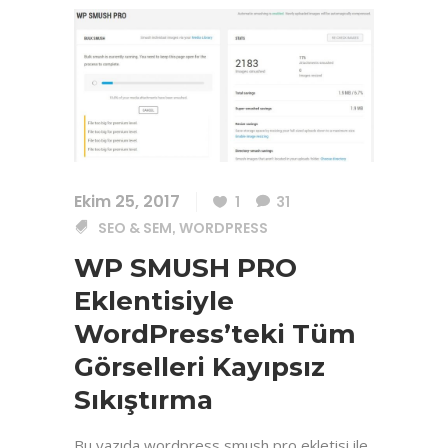
Ekim 25, 2017
1
31
SEO & SEM
,
WORDPRESS
WP SMUSH PRO
Eklentisiyle
WordPress’teki Tüm
Görselleri Kayıpsız
Sıkıştırma
Bu yazıda wordpress smush pro ekletisi ile