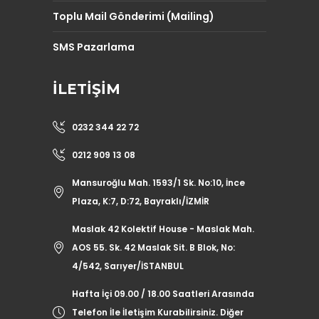
Toplu Mail Gönderimi (Mailing)
SMS Pazarlama
İLETIŞIM
0232 344 22 72
0212 909 13 08
Mansuroğlu Mah. 1593/1 Sk. No:10, İnce
Plaza, K:7, D:72, Bayraklı/İZMİR
Maslak 42 Kolektif House - Maslak Mah.
AOS 55. Sk. 42 Maslak Sit. B Blok, No:
4/542, Sarıyer/İSTANBUL
Hafta İçi 09.00 / 18.00 Saatleri Arasında
Telefon İle İletişim Kurabilirsiniz. Diğer